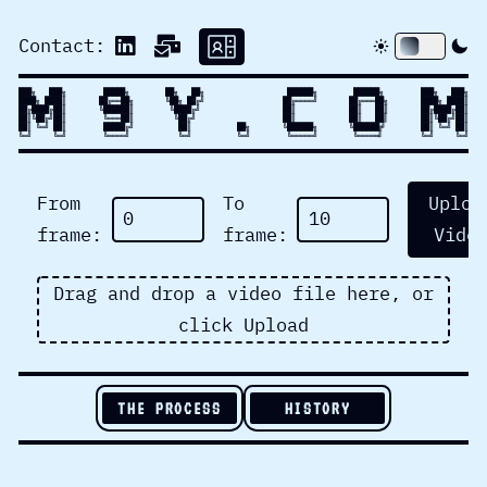
LinkedIn
email
Contact:
Call
Toggle d
█
█
█
╗
█
█
█
╗
█
█
█
█
█
╗
█
█
╗
█
█
╗
█
█
█
█
█
█
╗
█
█
█
█
█
█
╗
█
█
█
╗
█
█
█
╗
█
█
█
█
╗
█
█
█
█
║
█
█
╔
═
═
█
█
╗
╚
█
█
╗
█
█
╔
╝
█
█
╔
═
═
═
═
╝
█
█
╔
═
═
═
█
█
╗
█
█
█
█
╗
█
█
█
█
║
█
█
╔
█
█
█
█
╔
█
█
║
╚
█
█
█
█
█
█
║
╚
█
█
█
█
╔
╝
█
█
║
█
█
║
█
█
║
█
█
╔
█
█
█
█
╔
█
█
║
║
█
█
█
║
╚
█
█
╔
╝
█
█
║
╚
═
═
═
█
█
║
╚
█
█
╔
╝
█
█
║
█
█
║
█
█
█
║
╚
█
█
╔
╝
█
█
║
╝
╔
█
█
█
║
╚
═
╝
█
█
║
█
█
█
█
█
╔
╝
█
█
║
█
█
╗
╚
█
█
█
█
█
█
╗
╚
█
█
█
█
█
█
█
║
╚
═
╝
█
█
║
╝
═
╚
═
╝
╚
═
╝
╚
═
═
═
═
╝
╚
═
╝
╚
═
╝
╚
═
═
═
═
═
╝
╚
═
═
═
═
╚
═
╝
╚
═
╝
From
To
Uploa
frame:
frame:
Vide
Drag and drop a video file here, or
click Upload
THE PROCESS
HISTORY